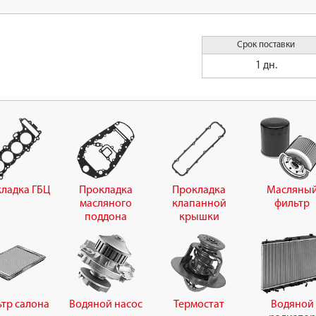
Срок поставки
1 дн.
ладка ГБЦ
Прокладка
Прокладка
Масляны
масляного
клапанной
фильтр
поддона
крышки
тр салона
Водяной насос
Термостат
Водяной