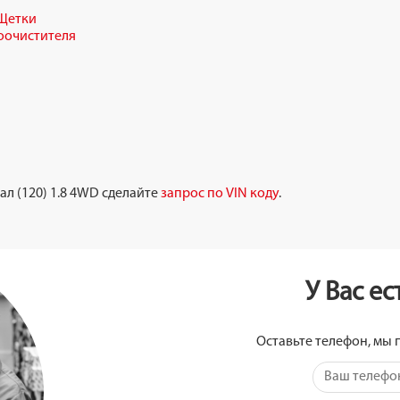
Щетки
оочистителя
л (120) 1.8 4WD сделайте
запрос по VIN коду
.
У Вас е
Оставьте телефон, мы 