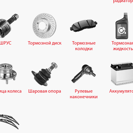
радиатор
ШРУС
Тормозной диск
Тормозные
Тормозна
колодки
жидкость
ица колеса
Шаровая опора
Рулевые
Аккумулят
наконечники