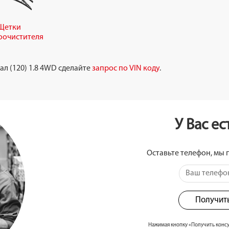
Щетки
оочистителя
л (120) 1.8 4WD сделайте
запрос по VIN коду
.
У Вас е
Оставьте телефон, мы 
Получит
Нажимая кнопку «Получить конс