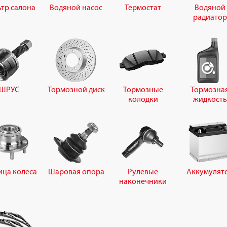
тр салона
Водяной насос
Термостат
Водяной
радиатор
ШРУС
Тормозной диск
Тормозные
Тормозна
колодки
жидкость
ица колеса
Шаровая опора
Рулевые
Аккумулят
наконечники