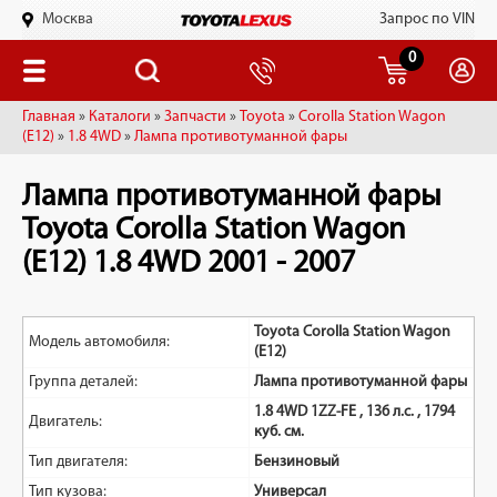
Москва
Запрос по VIN
0
Главная
»
Каталоги
»
Запчасти
»
Toyota
»
Corolla Station Wagon
(E12)
»
1.8 4WD
»
Лампа противотуманной фары
Лампа противотуманной фары
Toyota Corolla Station Wagon
(E12) 1.8 4WD 2001 - 2007
Toyota Corolla Station Wagon
Модель автомобиля:
(E12)
Группа деталей:
Лампа противотуманной фары
1.8 4WD 1ZZ-FE , 136 л.с. , 1794
Двигатель:
куб. см.
Тип двигателя:
Бензиновый
Тип кузова:
Универсал