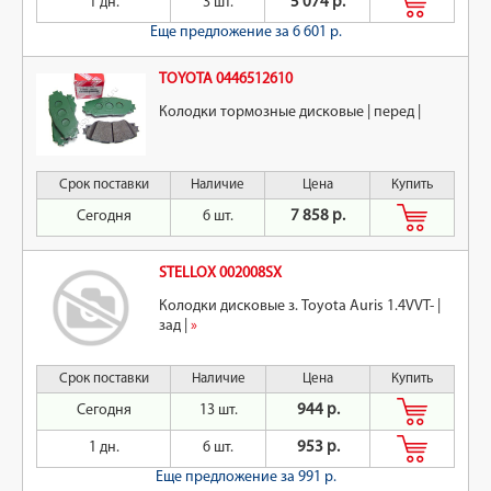
1 дн.
3 шт.
5 074 р.
Еще предложение
за 6 601 р.
TOYOTA 0446512610
Колодки тормозные дисковые | перед |
Срок поставки
Наличие
Цена
Купить
Сегодня
6 шт.
7 858 р.
STELLOX 002008SX
Колодки дисковые з. Toyota Auris 1.4VVT- |
зад |
»
Срок поставки
Наличие
Цена
Купить
Сегодня
13 шт.
944 р.
1 дн.
6 шт.
953 р.
Еще предложение
за 991 р.