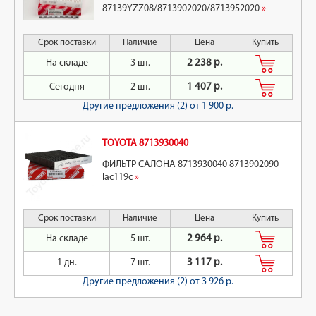
87139YZZ08/8713902020/8713952020
»
Срок поставки
Наличие
Цена
Купить
На складе
3 шт.
2 238 р.
Сегодня
2 шт.
1 407 р.
Другие предложения (2)
от 1 900 р.
TOYOTA 8713930040
ФИЛЬТР САЛОНА 8713930040 8713902090
lac119c
»
Срок поставки
Наличие
Цена
Купить
На складе
5 шт.
2 964 р.
1 дн.
7 шт.
3 117 р.
Другие предложения (2)
от 3 926 р.