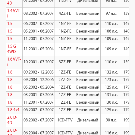
07.2004 - 07.2007
1ND-TV
Дизельный
90 л.с.
1364 к
4D
1.4 VVT-
08.2002 - 07.2007
4ZZ-FE
Бензиновый
97 л.с.
1398 к
i
1.5
06.2007 - 07.2007
1NZ-FE
Бензиновый
110 л.с.
1497 к
1.5
05.2001 - 06.2007
1NZ-FE
Бензиновый
106 л.с.
1497 к
1.5
11.2001 - 07.2007
1NZ-FE
Бензиновый
109 л.с.
1497 к
1.5 G
11.2001 - 05.2004
1NZ-FE
Бензиновый
109 л.с.
1497 к
4WD
1.6 VVT-
10.2001 - 07.2007
3ZZ-FE
Бензиновый
110 л.с.
1598 к
i
1.8
09.2002 - 12.2005
1ZZ-FE
Бензиновый
132 л.с.
1794 к
1.8
09.2004 - 12.2006
2ZZ-GE
Бензиновый
173 л.с.
1795 к
1.8
05.2002 - 05.2004
1ZZ-FE
Бензиновый
125 л.с.
1794 к
1.8
03.2001 - 07.2005
1ZZ-FE
Бензиновый
131 л.с.
1794 к
1.8
11.2001 - 07.2007
1ZZ-FE
Бензиновый
136 л.с.
1794 к
1.8 4x4
06.2007 - 07.2007
1ZZ-FE
Бензиновый
125 л.с.
1794 к
2.0 D-
08.2002 - 07.2007
1CD-FTV
Дизельный
90 л.с.
1995 к
4D
2.0 D-
06.2004 - 07.2007
1CD-FTV
Дизельный
116 л.с.
1995 к