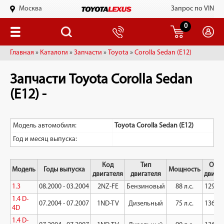
Москва
Запрос по VIN
0
Главная
»
Каталоги
»
Запчасти
»
Toyota
»
Corolla Sedan (E12)
Запчасти Toyota Corolla Sedan
(E12) -
Модель автомобиля:
Toyota Corolla Sedan (E12)
Год и месяц выпуска:
Код
Тип
Объ
Модель
Годы выпуска
Мощность
двигателя
двигателя
двига
1.3
08.2000 - 03.2004
2NZ-FE
Бензиновый
88 л.с.
1299 к
1.4 D-
07.2004 - 07.2007
1ND-TV
Дизельный
75 л.с.
1364 к
4D
1.4 D-