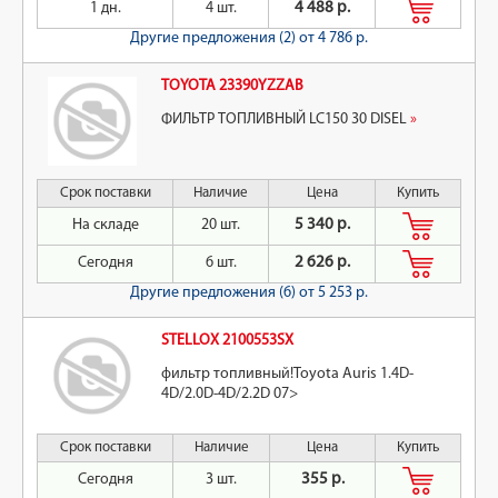
1 дн.
4 шт.
4 488 р.
Другие предложения (2)
от 4 786 р.
TOYOTA 23390YZZAB
ФИЛЬТР ТОПЛИВНЫЙ LC150 30 DISEL
»
Срок поставки
Наличие
Цена
Купить
На складе
20 шт.
5 340 р.
Сегодня
6 шт.
2 626 р.
Другие предложения (6)
от 5 253 р.
STELLOX 2100553SX
фильтр топливный!Toyota Auris 1.4D-
4D/2.0D-4D/2.2D 07>
Срок поставки
Наличие
Цена
Купить
Сегодня
3 шт.
355 р.