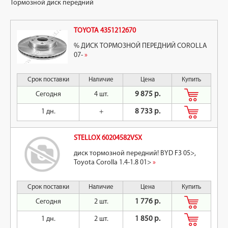
Тормозной диск передний
TOYOTA 4351212670
% ДИСК ТОРМОЗНОЙ ПЕРЕДНИЙ COROLLA
07-
»
Срок поставки
Наличие
Цена
Купить
Сегодня
4 шт.
9 875 р.
1 дн.
+
8 733 р.
STELLOX 60204582VSX
диск тормозной передний! BYD F3 05>,
Toyota Corolla 1.4-1.8 01>
»
Срок поставки
Наличие
Цена
Купить
Сегодня
2 шт.
1 776 р.
1 дн.
2 шт.
1 850 р.