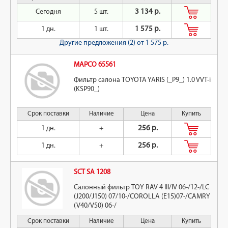
Сегодня
5 шт.
3 134 р.
1 дн.
1 шт.
1 575 р.
Другие предложения (2)
от 1 575 р.
MAPCO 65561
Фильтр салона TOYOTA YARIS (_P9_) 1.0 VVT-i
(KSP90_)
Срок поставки
Наличие
Цена
Купить
1 дн.
+
256 р.
1 дн.
+
256 р.
SCT SA 1208
Салонный фильтр TOY RAV 4 III/IV 06-/12-/LC
(J200/J150) 07/10-/COROLLA (E15)07-/CAMRY
(V40/V50) 06-/
Срок поставки
Наличие
Цена
Купить