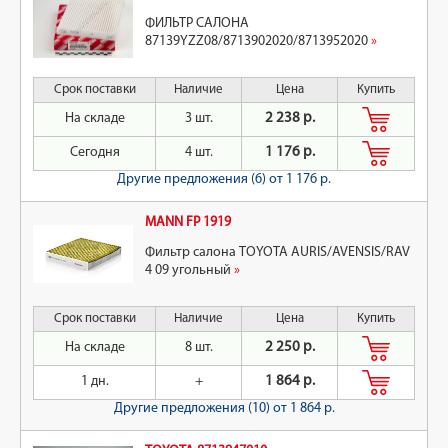
ФИЛЬТР САЛОНА
87139YZZ08/8713902020/8713952020
»
Срок поставки
Наличие
Цена
Купить
На складе
3 шт.
2 238 р.
Сегодня
4 шт.
1 176 р.
Другие предложения (6)
от 1 176 р.
MANN FP 1919
Фильтр салона TOYOTA AURIS/AVENSIS/RAV
4 09 угольный
»
Срок поставки
Наличие
Цена
Купить
На складе
8 шт.
2 250 р.
1 дн.
+
1 864 р.
Другие предложения (10)
от 1 864 р.