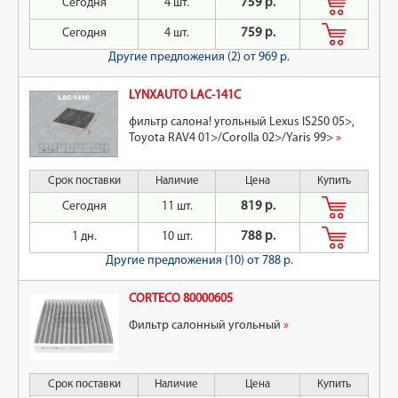
Сегодня
4 шт.
759 р.
Сегодня
4 шт.
759 р.
Другие предложения (2)
от 969 р.
LYNXAUTO LAC-141C
фильтр салона! угольный Lexus IS250 05>,
Toyota RAV4 01>/Corolla 02>/Yaris 99>
»
Срок поставки
Наличие
Цена
Купить
Сегодня
11 шт.
819 р.
1 дн.
10 шт.
788 р.
Другие предложения (10)
от 788 р.
CORTECO 80000605
Фильтр салонный угольный
»
Срок поставки
Наличие
Цена
Купить