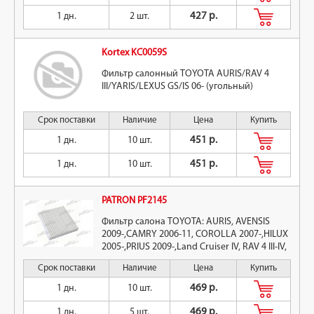
1 дн.
2 шт.
427 р.
Kortex KC0059S
Фильтр салонный TOYOTA AURIS/RAV 4
III/YARIS/LEXUS GS/IS 06- (угольный)
Срок поставки
Наличие
Цена
Купить
1 дн.
10 шт.
451 р.
1 дн.
10 шт.
451 р.
PATRON PF2145
Фильтр салона TOYOTA: AURIS, AVENSIS
2009-,CAMRY 2006-11, COROLLA 2007-,HILUX
2005-,PRIUS 2009-,Land Cruiser IV, RAV 4 III-IV,
YARIS 2006-
»
Срок поставки
Наличие
Цена
Купить
1 дн.
10 шт.
469 р.
1 дн.
5 шт.
469 р.