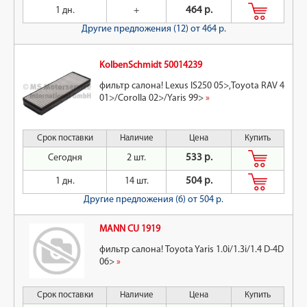
1 дн.
+
464 р.
Другие предложения (12)
от 464 р.
KolbenSchmidt 50014239
фильтр салона! Lexus IS250 05>,Toyota RAV 4
01>/Corolla 02>/Yaris 99>
»
Срок поставки
Наличие
Цена
Купить
Сегодня
2 шт.
533 р.
1 дн.
14 шт.
504 р.
Другие предложения (6)
от 504 р.
MANN CU 1919
фильтр салона! Toyota Yaris 1.0i/1.3i/1.4 D-4D
06>
»
Срок поставки
Наличие
Цена
Купить