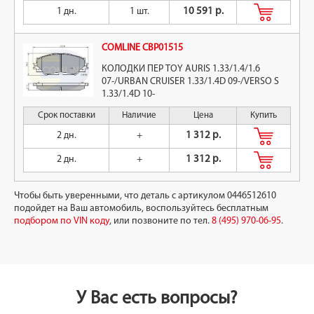
1 дн.
1 шт.
10 591 р.
COMLINE CBP01515
КОЛОДКИ ПЕР TOY AURIS 1.33/1.4/1.6
07-/URBAN CRUISER 1.33/1.4D 09-/VERSO S
1.33/1.4D 10-
Срок поставки
Наличие
Цена
Купить
2 дн.
+
1 312 р.
2 дн.
+
1 312 р.
Чтобы быть уверенными, что деталь с артикулом 0446512610
подойдет на Ваш автомобиль, воспользуйтесь бесплатным
подбором по VIN коду
, или позвоните по тел.
8 (495) 970-06-95
.
У Вас есть вопросы?