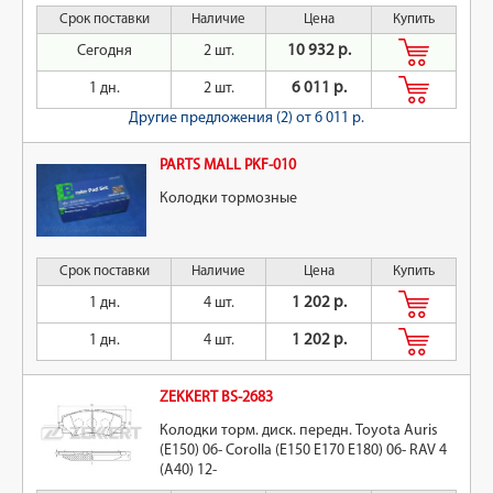
Срок поставки
Наличие
Цена
Купить
Сегодня
2 шт.
10 932 р.
1 дн.
2 шт.
6 011 р.
Другие предложения (2)
от 6 011 р.
PARTS MALL PKF-010
Колодки тормозные
Срок поставки
Наличие
Цена
Купить
1 дн.
4 шт.
1 202 р.
1 дн.
4 шт.
1 202 р.
ZEKKERT BS-2683
Колодки торм. диск. передн. Toyota Auris
(E150) 06- Corolla (E150 E170 E180) 06- RAV 4
(A40) 12-