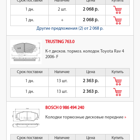
Срок поставки
Наличие
Цена
Купить
1 дн.
2 шт.
2 068 р.
1 дн.
+
2 068 р.
Другие предложения (2)
от 2 068 р.
TRUSTING 763.0
К-т дисков. тормоз. колодок Toyota Rav 4
2006- F
Срок поставки
Наличие
Цена
Купить
1 дн.
13 шт.
2 363 р.
1 дн.
13 шт.
2 363 р.
BOSCH 0 986 494 240
Колодки тормозные дисковые передние
»
Срок поставки
Наличие
Цена
Купить