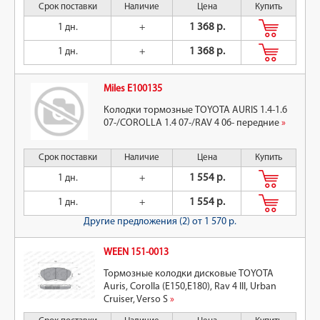
Срок поставки
Наличие
Цена
Купить
1 дн.
+
1 368 р.
1 дн.
+
1 368 р.
Miles E100135
Колодки тормозные TOYOTA AURIS 1.4-1.6
07-/COROLLA 1.4 07-/RAV 4 06- передние
»
Срок поставки
Наличие
Цена
Купить
1 дн.
+
1 554 р.
1 дн.
+
1 554 р.
Другие предложения (2)
от 1 570 р.
WEEN 151-0013
Тормозные колодки дисковые TOYOTA
Auris, Corolla (E150,E180), Rav 4 III, Urban
Cruiser, Verso S
»