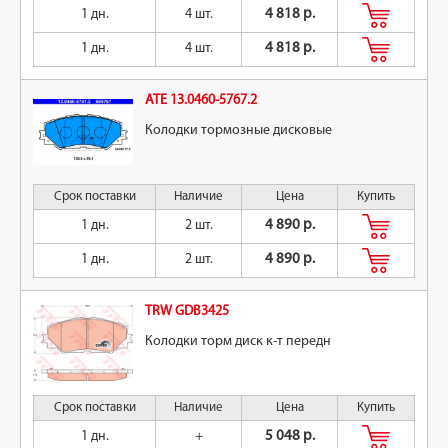
1 дн.
4 шт.
4 818 р.
1 дн.
4 шт.
4 818 р.
ATE 13.0460-5767.2
Колодки тормозные дисковые
Срок поставки
Наличие
Цена
Купить
1 дн.
2 шт.
4 890 р.
1 дн.
2 шт.
4 890 р.
TRW GDB3425
Колодки торм диск к-т передн
Срок поставки
Наличие
Цена
Купить
1 дн.
+
5 048 р.