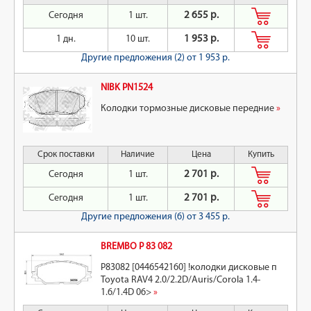
Сегодня
1 шт.
2 655 р.
1 дн.
10 шт.
1 953 р.
Другие предложения (2)
от 1 953 р.
NIBK PN1524
Колодки тормозные дисковые передние
»
Срок поставки
Наличие
Цена
Купить
Сегодня
1 шт.
2 701 р.
Сегодня
1 шт.
2 701 р.
Другие предложения (6)
от 3 455 р.
BREMBO P 83 082
P83082 [0446542160] !колодки дисковые п
Toyota RAV4 2.0/2.2D/Auris/Corola 1.4-
1.6/1.4D 06>
»