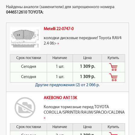
Найдены аналоги (заменители) для запрошенного номера
0446512610
TOYOTA
:
Metelli 22-0747-0
колодки дисковые передние! Toyota RAV4
2.4 06>
»
Срок поставки
Наличие
Цена
Купить
Сегодня
1 шт.
1 309 р.
Сегодня
1 шт.
1 309 р.
Другие предложения (2)
от 2 066 р.
AKEBONO AN113K
Колодки тормозные перед TOYOTA
COROLLA/SPRINTER/RAUM/SPACIO/CALDINA
»
Срок поставки
Наличие
Цена
Купить