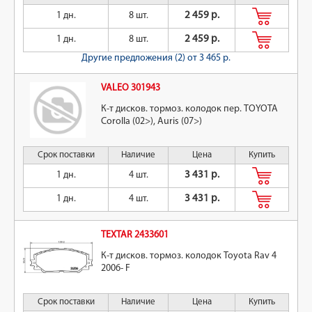
1 дн.
8 шт.
2 459 р.
1 дн.
8 шт.
2 459 р.
Другие предложения (2)
от 3 465 р.
VALEO 301943
К-т дисков. тормоз. колодок пер. TOYOTA
Corolla (02>), Auris (07>)
Срок поставки
Наличие
Цена
Купить
1 дн.
4 шт.
3 431 р.
1 дн.
4 шт.
3 431 р.
TEXTAR 2433601
К-т дисков. тормоз. колодок Toyota Rav 4
2006- F
Срок поставки
Наличие
Цена
Купить