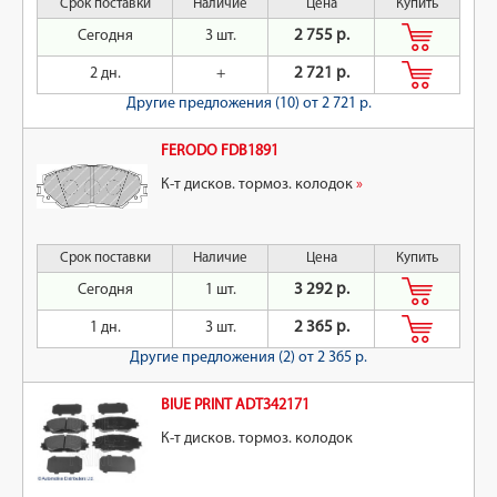
Срок поставки
Наличие
Цена
Купить
Сегодня
3 шт.
2 755 р.
2 дн.
+
2 721 р.
Другие предложения (10)
от 2 721 р.
FERODO FDB1891
К-т дисков. тормоз. колодок
»
Срок поставки
Наличие
Цена
Купить
Сегодня
1 шт.
3 292 р.
1 дн.
3 шт.
2 365 р.
Другие предложения (2)
от 2 365 р.
BlUE PRINT ADT342171
К-т дисков. тормоз. колодок