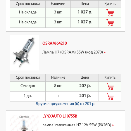
Срок поставки
Наличие
Цена
Купить
На складе
3 шт.
1 027 р.
На складе
3 шт.
1 027 р.
OSRAM 64210
Лампа H7 (OSRAM) 55W (код 2070)
»
Срок поставки
Наличие
Цена
Купить
Сегодня
8 шт.
207 р.
1 дн.
+
201 р.
Другие предложения (6)
от 201 р.
LYNXAUTO L10755B
лампа! галогенная H7 12V 55W (PX26D)
»