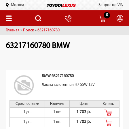
Москва
Запрос по VIN
0
Главная
»
Поиск
»
63217160780
63217160780 BMW
BMW 63217160780
Лампа галогенная H7 55W 12V
Срок поставки
Наличие
Цена
Купить
1 дн.
1 шт.
1 703 р.
1 дн.
1 шт.
1 703 р.