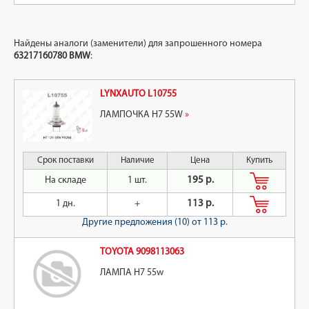
Найдены аналоги (заменители) для запрошенного номера
63217160780
BMW
:
LYNXAUTO L10755
ЛАМПОЧКА H7 55W
»
Срок поставки
Наличие
Цена
Купить
На складе
1 шт.
195 р.
1 дн.
+
113 р.
Другие предложения (10)
от 113 р.
TOYOTA 9098113063
ЛАМПА H7 55w