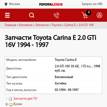
Москва
Запрос по VIN
0
Главная
»
Каталоги
»
Запчасти
»
Toyota
»
Carina E
»
2.0 GTi 16V
Запчасти Toyota Carina E 2.0 GTi
16V 1994 - 1997
Модель автомобиля:
Toyota Carina E
2.0 GTi 16V 3S-GE , 175 л.с. , 1998
Двигатель:
куб. см.
Тип двигателя:
Бензиновый
Тип кузова:
Хэтчбек
Год и месяц выпуска:
03.1994 - 09.1997
Запчасти для ТО
Кузов