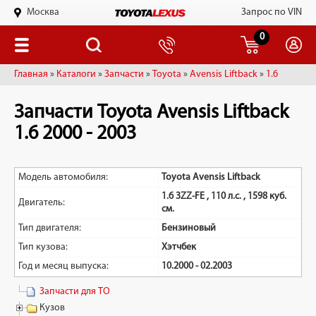
Москва
Запрос по VIN
0
Главная
»
Каталоги
»
Запчасти
»
Toyota
»
Avensis Liftback
»
1.6
Запчасти Toyota Avensis Liftback
1.6 2000 - 2003
Модель автомобиля:
Toyota Avensis Liftback
1.6 3ZZ-FE , 110 л.с. , 1598 куб.
Двигатель:
см.
Тип двигателя:
Бензиновый
Тип кузова:
Хэтчбек
Год и месяц выпуска:
10.2000 - 02.2003
Запчасти для ТО
Кузов