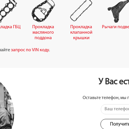
ладка ГБЦ
Прокладка
Прокладка
Рычаги подв
масляного
клапанной
поддона
крышки
елайте
запрос по VIN коду
.
У Вас е
Оставьте телефон, мы 
Получит