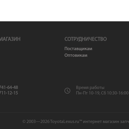
МАГАЗИН
СОТРУДНИЧЕСТВО
Поставщикам
Оптовикам
 741-64-48
Время работы
 711-12-15
Пн-Пт 10-19, Сб 10:30-16:00
© 2003—2026 ToyotaLexus.ru™ интернет магазин запч